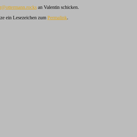
r@ottermann.rocks
an Valentin schicken.
tze ein Lesezeichen zum
Permalink
.