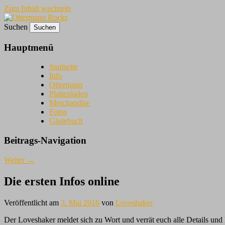
Zum Inhalt wechseln
Suchen
Without Warning
Ottermann Rocks
Hauptmenü
Startseite
Info
Ottermann
Plattenladen
Merchandise
Fotos
Gästebuch
Beitrags-Navigation
Weiter
→
Die ersten Infos online
Veröffentlicht am
3. Mai 2016
von
Loveshaker
Der Loveshaker meldet sich zu Wort und verrät euch alle Details und